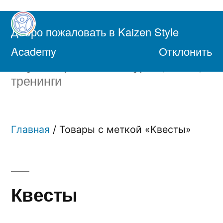
Перейти
к
Добро пожаловать в Kaizen Style
содержимому
Академия Осознанной Жизни
Academy
Отклонить
Обучающие онлайн курсы, книги,
тренинги
Главная
/ Товары с меткой «Квесты»
Квесты