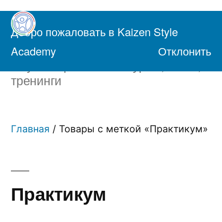
Перейти
к
Добро пожаловать в Kaizen Style
содержимому
Академия Осознанной Жизни
Academy
Отклонить
Обучающие онлайн курсы, книги,
тренинги
Главная
/ Товары с меткой «Практикум»
Практикум