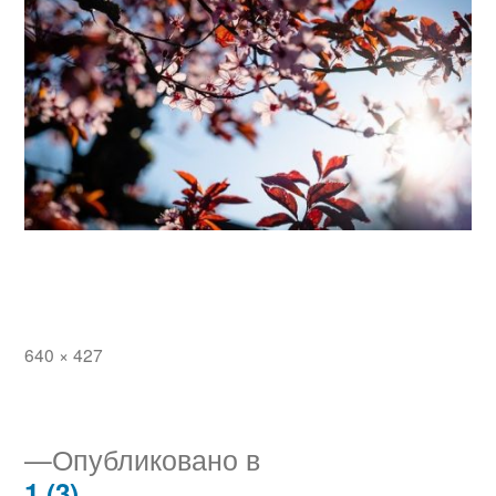
Полный
640 × 427
размер
Опубликовано в
1 (3)