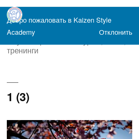
Перейти
к
Добро пожаловать в Kaizen Style
содержимому
Академия Осознанной Жизни
Academy
Отклонить
Обучающие онлайн курсы, книги,
тренинги
1 (3)