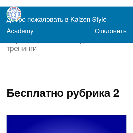
Перейти
к
Добро пожаловать в Kaizen Style
содержимому
Академия Осознанной Жизни
Academy
Отклонить
Обучающие онлайн курсы, книги,
тренинги
Бесплатно рубрика 2