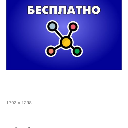
Полный
1703 × 1298
размер