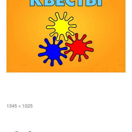
Полный
1345 × 1025
размер