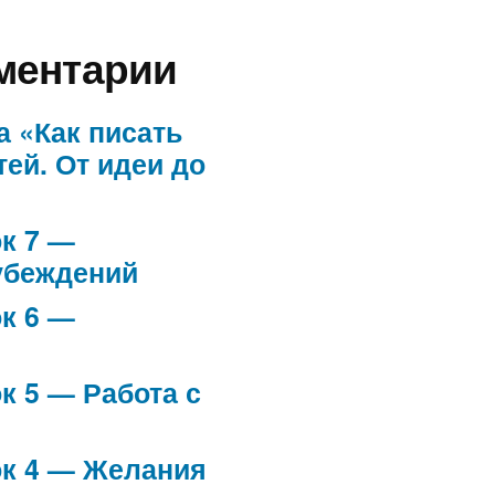
ментарии
а «Как писать
тей. От идеи до
к 7 —
убеждений
к 6 —
к 5 — Работа с
ок 4 — Желания