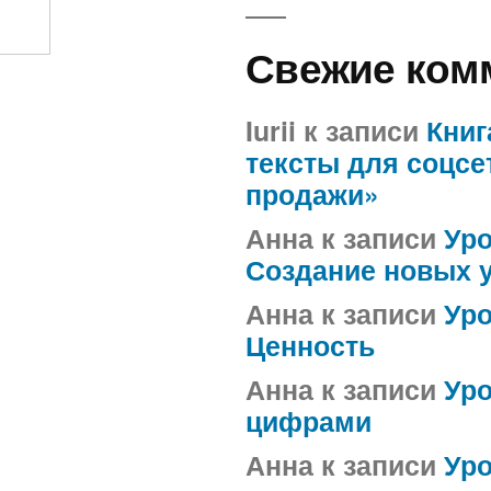
Свежие ком
Iurii
к записи
Книг
тексты для соцсе
продажи»
Анна
к записи
Уро
Создание новых 
Анна
к записи
Уро
Ценность
Анна
к записи
Уро
цифрами
Анна
к записи
Ур