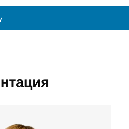
y
й Жизни
Обучающие онлайн курсы, к
ентация