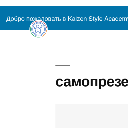
Перейти
к
Добро пожаловать в Kaizen Style Academ
Академия Осознанно
содержимому
самопрез