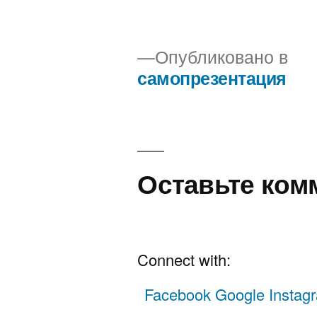
размер
Опубликовано в
самопрезентация
Навигация
по
записям
Оставьте ком
Connect with:
Facebook
Google
Insta