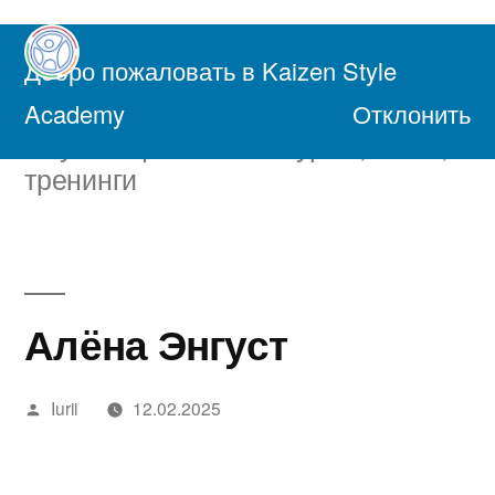
Перейти
к
Добро пожаловать в Kaizen Style
содержимому
Академия Осознанной Жизни
Academy
Отклонить
Обучающие онлайн курсы, книги,
тренинги
Алёна Энгуст
Написано
Iurii
12.02.2025
автором