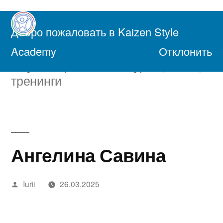
Перейти
к
Добро пожаловать в Kaizen Style
содержимому
Академия Осознанной Жизни
Academy
Отклонить
Обучающие онлайн курсы, книги,
тренинги
Ангелина Савина
Написано
Iurii
26.03.2025
автором