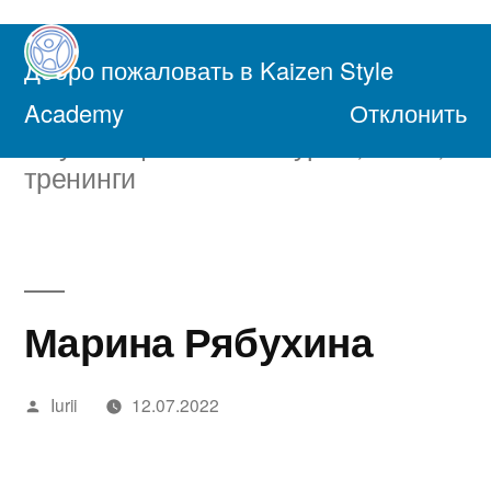
Перейти
к
Добро пожаловать в Kaizen Style
содержимому
Академия Осознанной Жизни
Academy
Отклонить
Обучающие онлайн курсы, книги,
тренинги
Марина Рябухина
Написано
Iurii
12.07.2022
автором