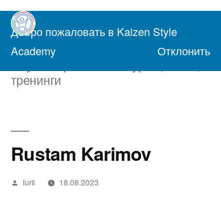
Перейти
к
Добро пожаловать в Kaizen Style
содержимому
Академия Осознанной Жизни
Academy
Отклонить
Обучающие онлайн курсы, книги,
тренинги
Rustam Karimov
Написано
Iurii
18.08.2023
автором