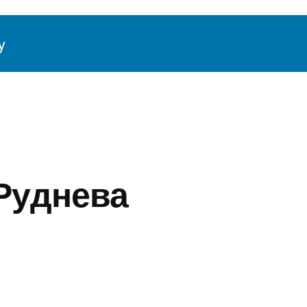
y
й Жизни
Обучающие онлайн курсы, к
Руднева