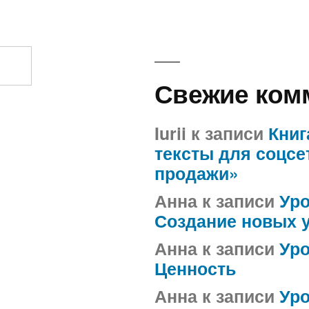
Свежие ком
Iurii
к записи
Книг
тексты для соцсе
продажи»
Анна
к записи
Уро
Создание новых 
Анна
к записи
Уро
Ценность
Анна
к записи
Уро