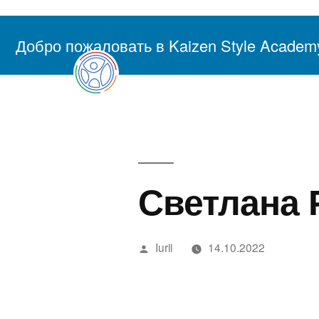
Перейти
к
Добро пожаловать в Kaizen Style Academ
Академия Осознанно
содержимому
Светлана 
Написано
Iurii
14.10.2022
автором