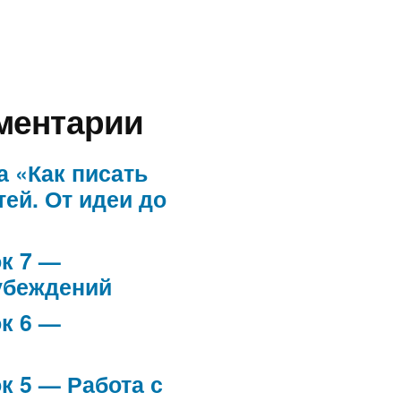
ментарии
а «Как писать
тей. От идеи до
к 7 —
убеждений
к 6 —
к 5 — Работа с