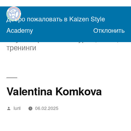
Перейти
к
Добро пожаловать в Kaizen Style
содержимому
Академия Осознанной Жизни
Academy
Отклонить
Обучающие онлайн курсы, книги,
тренинги
Valentina Komkova
Написано
Iurii
06.02.2025
автором