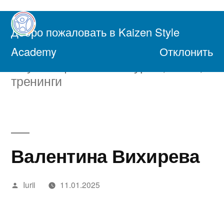
Перейти
к
Добро пожаловать в Kaizen Style
содержимому
Академия Осознанной Жизни
Academy
Отклонить
Обучающие онлайн курсы, книги,
тренинги
Валентина Вихирева
Написано
Iurii
11.01.2025
автором