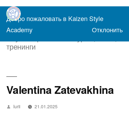
Перейти
к
Добро пожаловать в Kaizen Style
содержимому
Академия Осознанной Жизни
Academy
Отклонить
Обучающие онлайн курсы, книги,
тренинги
Valentina Zatevakhina
Написано
Iurii
21.01.2025
автором