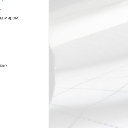
.
им миром!
иже