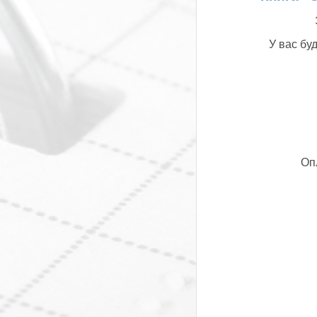
У вас бу
Оп