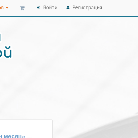
ов
Войти
Регистрация
ин месяц»
—