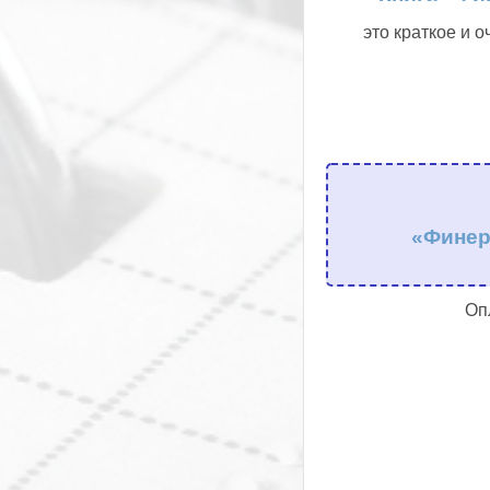
это краткое и 
«Финер
Оп