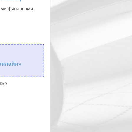
ными финансами.
онлайн»
иже