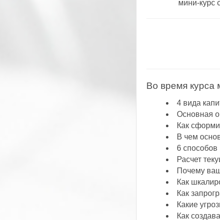
мини-курс 
Во время курса 
4 вида капи
Основная о
Как сформи
В чем осно
6 способов
Расчет тек
Почему ваш
Как шкалир
Как запрог
Какие угро
Как создава