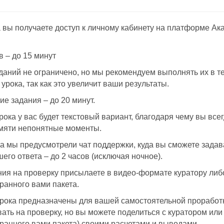
 вы получаете доступ к личному кабинету на платформе А
в – до 15 минут
даний не ограничено, но мы рекомендуем выполнять их в те
рока, так как это увеличит ваши результаты.
е задания – до 20 минут.
рока у вас будет текстовый вариант, благодаря чему вы все
амяти непонятные моменты.
а мы предусмотрели чат поддержки, куда вы сможете зада
его ответа – до 2 часов (исключая ночное).
я на проверку присылаете в видео-формате куратору либо
ранного вами пакета.
рока предназначены для вашей самостоятельной проработк
вать на проверку, но вы можете поделиться с куратором или
ранного вами пакета) своими расчетами и выводами.