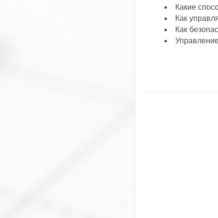
Какие спос
Как управл
Как безопа
Управлени