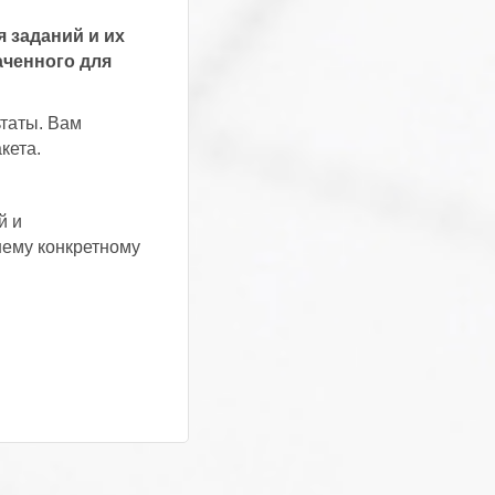
 заданий и их
аченного для
ьтаты. Вам
кета.
й и
шему конкретному