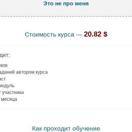
Это не про меня
.
20.82 $
Стоимость курса —
дит:
оков
аданий автором курса
аст
модуль
 участника
3 месяца
.
Как проходит обучение