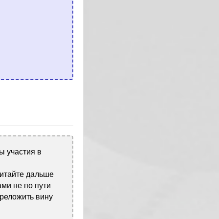
ы участия в
читайте дальше
ами не по пути
ереложить вину