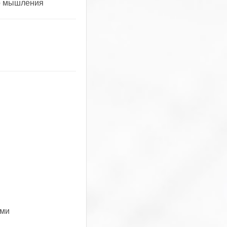
го мышления
ьми