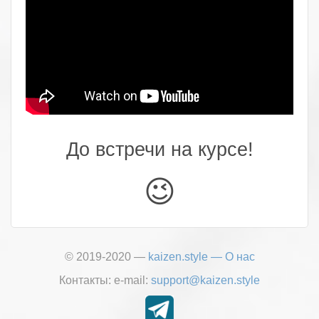
До встречи на курсе!
😉
© 2019-2020 —
kaizen.style
—
О нас
Контакты:
е-mail:
support@kaizen.style