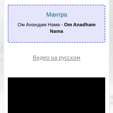
Мантра
Ом Анандам Нама -
Om Anadham
Nama
.
Видео на русском