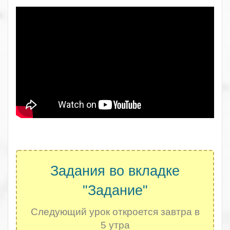
.
Задания во вкладке
"Задание"
Следующий урок откроется завтра в
5 утра