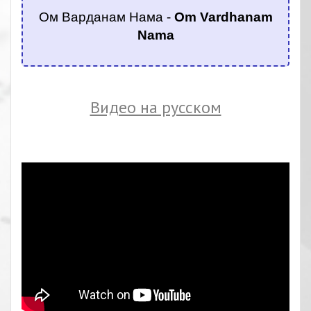
Ом Варданам Нама -
Om Vardhanam
Nama
.
Видео на русском