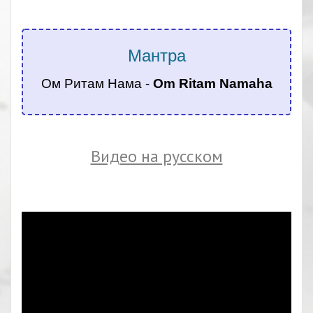
.
Мантра
Ом Ритам Нама -
Om Ritam Namaha
.
Видео на русском