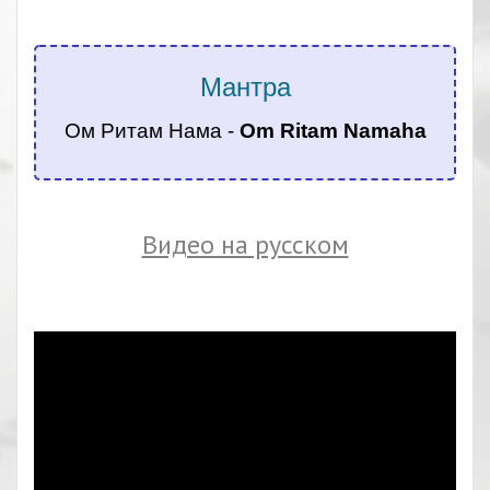
.
Мантра
Ом Ритам Нама -
Om Ritam Namaha
.
Видео на русском