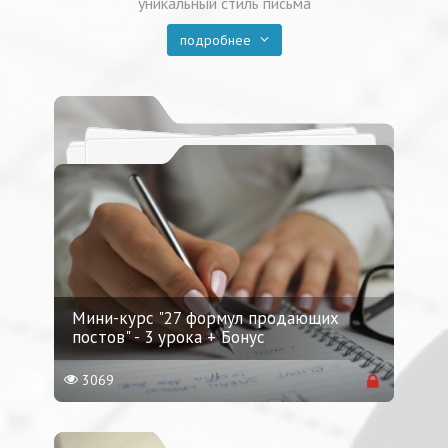
уникальный стиль письма
подробнее
Мини-курс "27 формул продающих
постов" - 3 урока + Бонус
3069