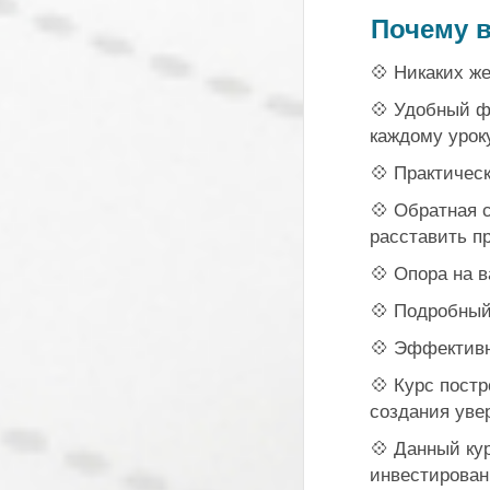
Почему в
💠 Никаких же
💠 Удобный ф
каждому уроку
💠 Практическ
💠 Обратная 
расставить п
💠 Опора на 
💠 Подробный
💠 Эффективн
💠 Курс пост
создания уве
💠 Данный ку
инвестирован