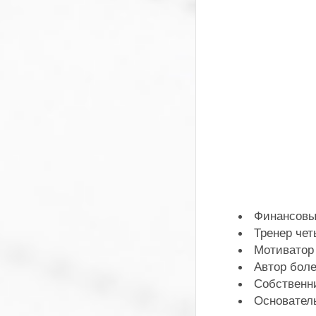
Финансовый
Тренер че
Мотиватор
Автор боле
Собственн
Основател