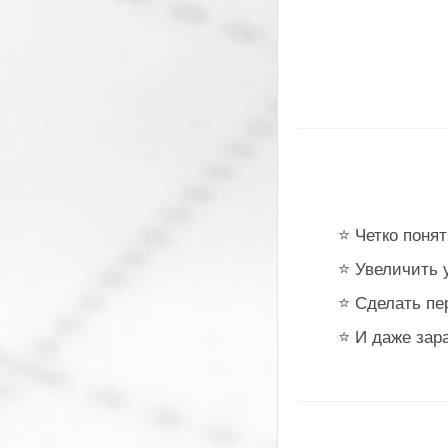
.
⭐ Четко поня
⭐ Увеличить 
⭐ Сделать пе
⭐ И даже зар