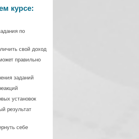
ем курсе:
задания по
еличить свой доход
оможет правильно
нения заданий
реакций
овых установок
ый результат
ернуть себе