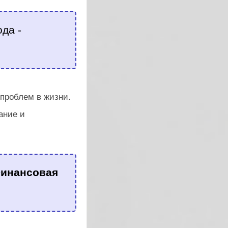
да -
проблем в жизни.
ание и
инансовая