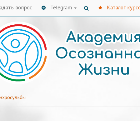
адать вопрос
Telegram
Каталог курс
инхросудьбы