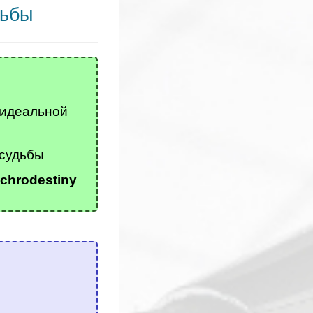
дьбы
 идеальной
судьбы
nchrodestiny