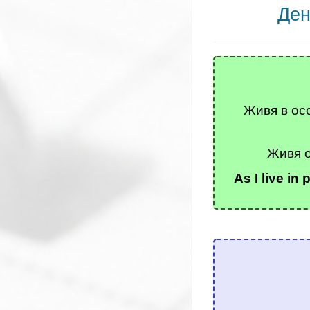
Ден
Живя в ос
Живя 
As I live i