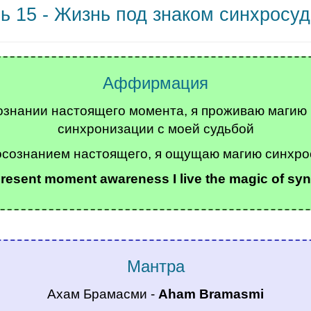
ь 15 - Жизнь под знаком синхросу
Аффирмация
ознании настоящего момента, я проживаю магию
синхронизации с моей судьбой
осознанием настоящего, я ощущаю магию синхро
n present moment awareness I live the magic of sy
.
Мантра
Ахам Брамасми -
Aham Bramasmi