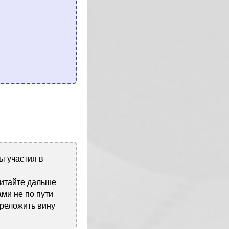
ы участия в
читайте дальше
ами не по пути
ереложить вину