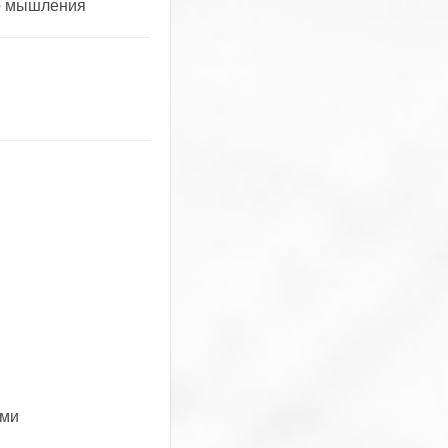
го мышления
ьми