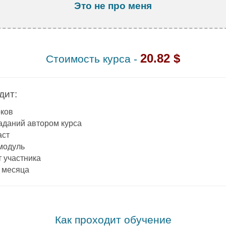
Это не про меня
.
20.82 $
Стоимость курса -
дит:
оков
аданий автором курса
аст
модуль
 участника
3 месяца
.
Как проходит обучение