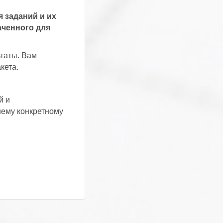
 заданий и их
аченного для
ьтаты. Вам
кета.
й и
шему конкретному