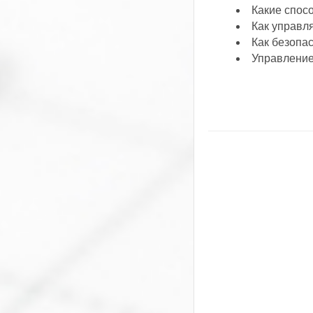
Какие спос
Как управл
Как безопа
Управлени