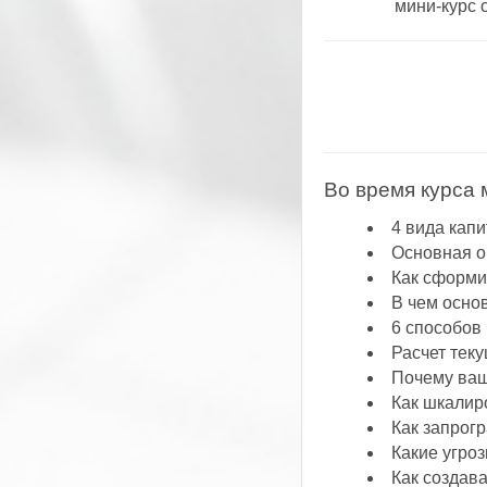
мини-курс 
Во время курса 
4 вида капи
Основная о
Как сформи
В чем осно
6 способов
Расчет тек
Почему ваш
Как шкалир
Как запрог
Какие угро
Как создава