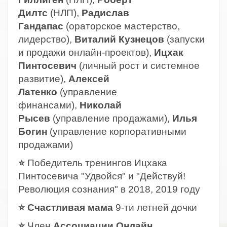
Дилтс
(НЛП),
Радислав
Гандапас
(ораторское мастерство,
лидерство),
Виталий Кузнецов
(запуски
и продажи онлайн-проектов),
Ицхак
Пинтосевич
(личный рост и системное
развитие),
Алексей
Латенко
(управление
финансами),
Николай
Рысев
(управление продажами),
Илья
Богин
(управление корпоративными
продажами)
⭐
Победитель тренингов Ицхака
Пинтосевича "Удвойся" и "Действуй!
Революция сознания" в 2018, 2019 году
⭐ Счастливая мама
9-ти летней дочки
⭐
Член
Ассоциации Онлайн