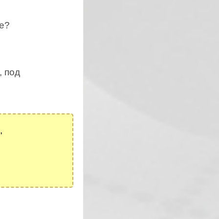
ке?
, под
,