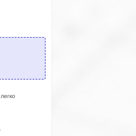
 легко
ь