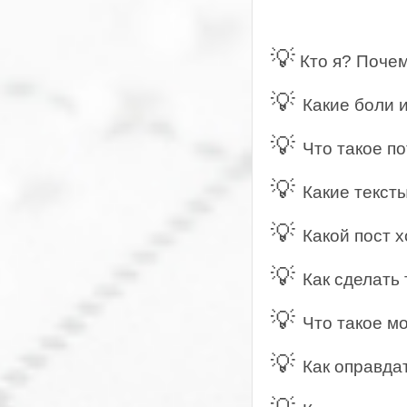
💡
Кто я? Почем
💡
Какие боли 
💡
Что такое по
💡
Какие текст
💡
Какой пост х
💡
Как сделать 
💡
Что такое м
💡
Как оправда