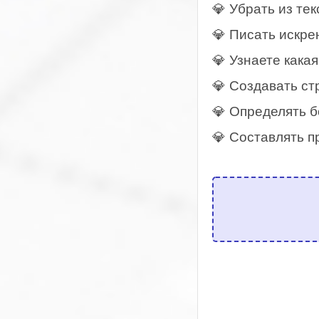
💎 Убрать из те
💎 Писать искре
💎 Узнаете кака
💎 Создавать с
💎 Определять б
💎 Составлять п