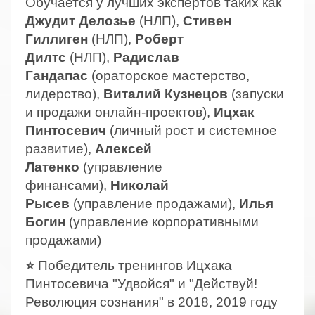
Обучается у лучших экспертов таких как
Джудит Делозье
(НЛП),
Стивен
Гиллиген
(НЛП),
Роберт
Дилтс
(НЛП),
Радислав
Гандапас
(ораторское мастерство,
лидерство),
Виталий Кузнецов
(запуски
и продажи онлайн-проектов),
Ицхак
Пинтосевич
(личный рост и системное
развитие),
Алексей
Латенко
(управление
финансами),
Николай
Рысев
(управление продажами),
Илья
Богин
(управление корпоративными
продажами)
⭐
Победитель тренингов Ицхака
Пинтосевича "Удвойся" и "Действуй!
Революция сознания" в 2018, 2019 году