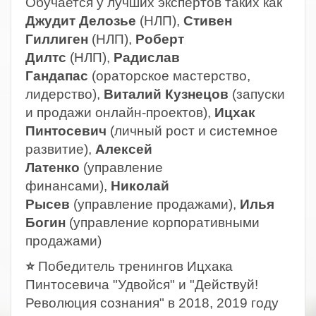
Обучается у лучших экспертов таких как
Джудит Делозье
(НЛП),
Стивен
Гиллиген
(НЛП),
Роберт
Дилтс
(НЛП),
Радислав
Гандапас
(ораторское мастерство,
лидерство),
Виталий Кузнецов
(запуски
и продажи онлайн-проектов),
Ицхак
Пинтосевич
(личный рост и системное
развитие),
Алексей
Латенко
(управление
финансами),
Николай
Рысев
(управление продажами),
Илья
Богин
(управление корпоративными
продажами)
⭐
Победитель тренингов Ицхака
Пинтосевича "Удвойся" и "Действуй!
Революция сознания" в 2018, 2019 году