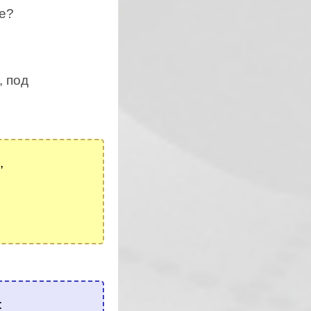
ке?
, под
,
: