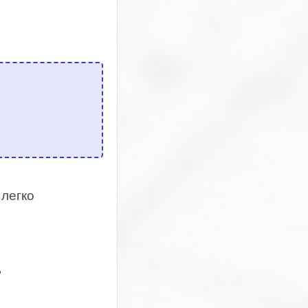
 легко
ь