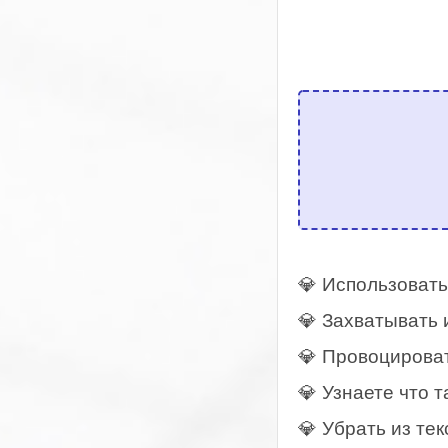
💎 Использовать
💎 Захватывать 
💎 Провоцироват
💎 Узнаете что т
💎 Убрать из те