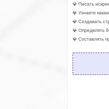
💎 Писать искре
💎 Узнаете кака
💎 Создавать с
💎 Определять б
💎 Составлять п