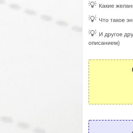
💡
Какие желан
💡
Что такое э
💡
И другое дру
описанием)