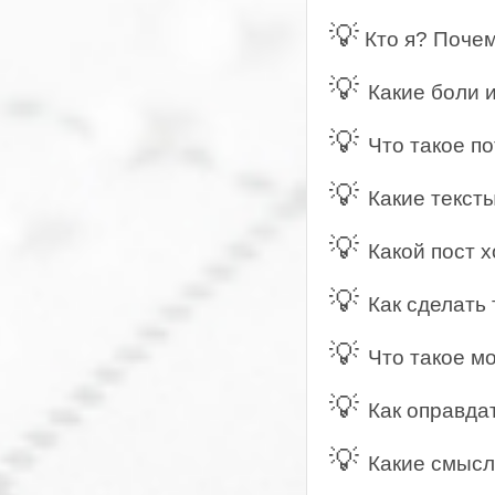
💡
Кто я? Почем
💡
Какие боли 
💡
Что такое по
💡
Какие текст
💡
Какой пост х
💡
Как сделать 
💡
Что такое м
💡
Как оправда
💡
Какие смысл