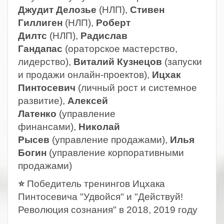
Джудит Делозье
(НЛП),
Стивен
Гиллиген
(НЛП),
Роберт
Дилтс
(НЛП),
Радислав
Гандапас
(ораторское мастерство,
лидерство),
Виталий Кузнецов
(запуски
и продажи онлайн-проектов),
Ицхак
Пинтосевич
(личный рост и системное
развитие),
Алексей
Латенко
(управление
финансами),
Николай
Рысев
(управление продажами),
Илья
Богин
(управление корпоративными
продажами)
⭐
Победитель тренингов Ицхака
Пинтосевича "Удвойся" и "Действуй!
Революция сознания" в 2018, 2019 году