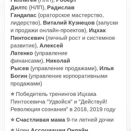
Дилтс
(НЛП),
Радислав
Гандапас
(ораторское мастерство,
лидерство),
Виталий Кузнецов
(запуски
и продажи онлайн-проектов),
Ицхак
Пинтосевич
(личный рост и системное
развитие),
Алексей
Латенко
(управление
финансами),
Николай
Рысев
(управление продажами),
Илья
Богин
(управление корпоративными
продажами)
⭐
Победитель тренингов Ицхака
Пинтосевича "Удвойся" и "Действуй!
Революция сознания" в 2018, 2019 году
⭐ Счастливая мама
9-ти летней дочки
⭐
Член
Ассоциации Онлайн