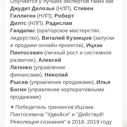
Обучается у лучших экспертов таких как
Джудит Делозье
(НЛП),
Стивен
Гиллиген
(НЛП),
Роберт
Дилтс
(НЛП),
Радислав
Гандапас
(ораторское мастерство,
лидерство),
Виталий Кузнецов
(запуски
и продажи онлайн-проектов),
Ицхак
Пинтосевич
(личный рост и системное
развитие),
Алексей
Латенко
(управление
финансами),
Николай
Рысев
(управление продажами),
Илья
Богин
(управление корпоративными
продажами)
⭐
Победитель тренингов Ицхака
Пинтосевича "Удвойся" и "Действуй!
Революция сознания" в 2018, 2019 году