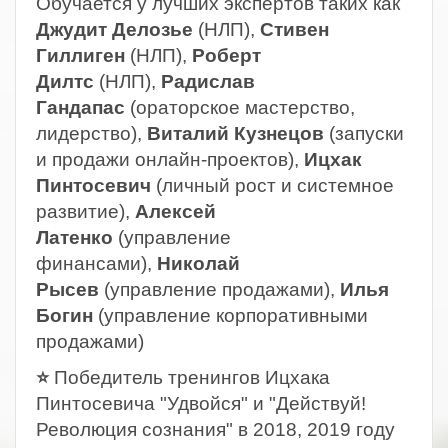
Обучается у лучших экспертов таких как
Джудит Делозье
(НЛП),
Стивен
Гиллиген
(НЛП),
Роберт
Дилтс
(НЛП),
Радислав
Гандапас
(ораторское мастерство,
лидерство),
Виталий Кузнецов
(запуски
и продажи онлайн-проектов),
Ицхак
Пинтосевич
(личный рост и системное
развитие),
Алексей
Латенко
(управление
финансами),
Николай
Рысев
(управление продажами),
Илья
Богин
(управление корпоративными
продажами)
⭐
Победитель тренингов Ицхака
Пинтосевича "Удвойся" и "Действуй!
Революция сознания" в 2018, 2019 году