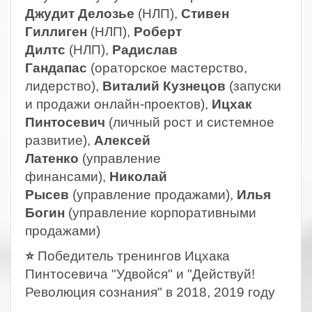
Джудит Делозье
(НЛП),
Стивен
Гиллиген
(НЛП),
Роберт
Дилтс
(НЛП),
Радислав
Гандапас
(ораторское мастерство,
лидерство),
Виталий Кузнецов
(запуски
и продажи онлайн-проектов),
Ицхак
Пинтосевич
(личный рост и системное
развитие),
Алексей
Латенко
(управление
финансами),
Николай
Рысев
(управление продажами),
Илья
Богин
(управление корпоративными
продажами)
⭐
Победитель тренингов Ицхака
Пинтосевича "Удвойся" и "Действуй!
Революция сознания" в 2018, 2019 году