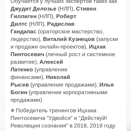
Обучается у лучших экспертов таких как
Джудит Делозье
(НЛП),
Стивен
Гиллиген
(НЛП),
Роберт
Дилтс
(НЛП),
Радислав
Гандапас
(ораторское мастерство,
лидерство),
Виталий Кузнецов
(запуски
и продажи онлайн-проектов),
Ицхак
Пинтосевич
(личный рост и системное
развитие),
Алексей
Латенко
(управление
финансами),
Николай
Рысев
(управление продажами),
Илья
Богин
(управление корпоративными
продажами)
⭐
Победитель тренингов Ицхака
Пинтосевича "Удвойся" и "Действуй!
Революция сознания" в 2018, 2019 году