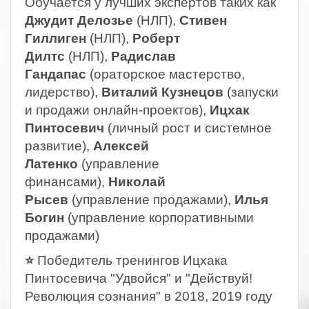
Обучается у лучших экспертов таких как
Джудит Делозье
(НЛП),
Стивен
Гиллиген
(НЛП),
Роберт
Дилтс
(НЛП),
Радислав
Гандапас
(ораторское мастерство,
лидерство),
Виталий Кузнецов
(запуски
и продажи онлайн-проектов),
Ицхак
Пинтосевич
(личный рост и системное
развитие),
Алексей
Латенко
(управление
финансами),
Николай
Рысев
(управление продажами),
Илья
Богин
(управление корпоративными
продажами)
⭐
Победитель тренингов Ицхака
Пинтосевича "Удвойся" и "Действуй!
Революция сознания" в 2018, 2019 году